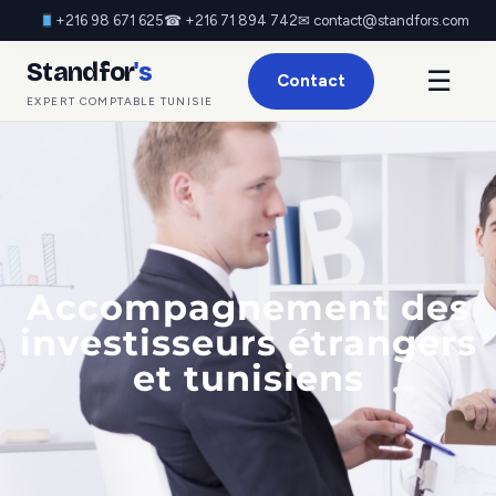
+216 98 671 625
☎ +216 71 894 742
✉ contact@standfors.com
Standfor
's
☰
Contact
EXPERT COMPTABLE TUNISIE
Accompagnement des
investisseurs étrangers
et tunisiens