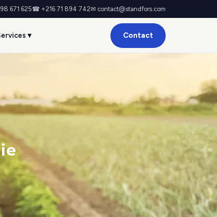
 98 671 625
☎ +216 71 894 742
✉ contact@standfors.com
Contact
ervices ▾
ie