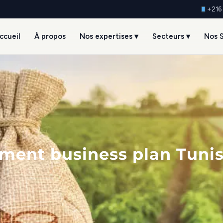
+216
ccueil
À propos
Nos expertises ▾
Secteurs ▾
Nos S
ent business plan Tunis