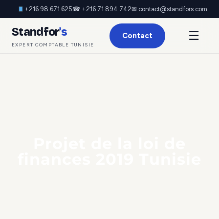
+216 98 671 625
☎ +216 71 894 742
✉ contact@standfors.com
Standfor
's
☰
Contact
EXPERT COMPTABLE TUNISIE
Projet de la loi de
finances 2019 Tunisie